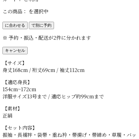
この商品：
を選択中
に合わせる
で別に予約
※ 予約・振込・配送が2件に分かれます
キャンセル
【サイズ】
身丈168cm / 裄丈69cm / 袖丈112cm
【適応身長】
154cm~172cm
洋服サイズ13号まで / 適応ヒップ約99cmまで
【素材】
正絹
【セット内容】
振袖・長襦袢・袋帯・重ね衿・帯揚げ・帯締め・草履・バッ