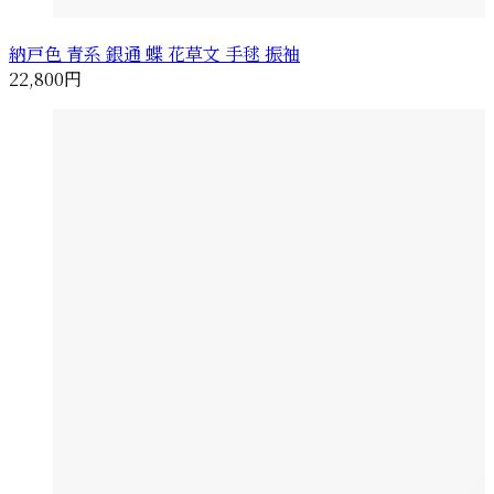
納戸色 青系 銀通 蝶 花草文 手毬 振袖
22,800円