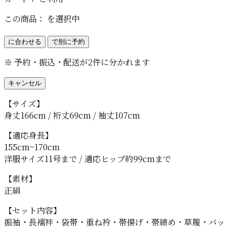
この商品：
を選択中
に合わせる
で別に予約
※ 予約・振込・配送が2件に分かれます
キャンセル
【サイズ】
身丈166cm / 裄丈69cm / 袖丈107cm
【適応身長】
155cm~170cm
洋服サイズ11号まで / 適応ヒップ約99cmまで
【素材】
正絹
【セット内容】
振袖・長襦袢・袋帯・重ね衿・帯揚げ・帯締め・草履・バッ