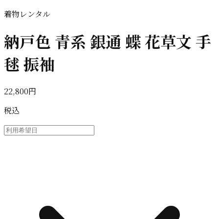
着物レンタル
納戸色 青系 銀通 蝶 花草文 手
毬 振袖
22,800円
税込