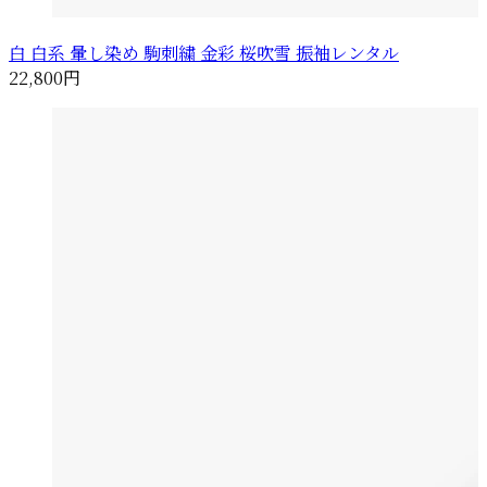
白 白系 暈し染め 駒刺繍 金彩 桜吹雪 振袖レンタル
22,800円