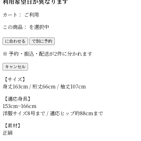
利用希望日が異なります
カート：
ご利用
この商品：
を選択中
に合わせる
で別に予約
※ 予約・振込・配送が2件に分かれます
キャンセル
【サイズ】
身丈163cm / 裄丈66cm / 袖丈107cm
【適応身長】
153cm~166cm
洋服サイズ8号まで / 適応ヒップ約88cmまで
【素材】
正絹