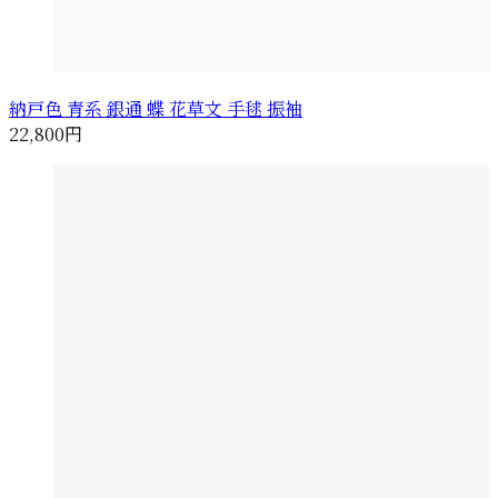
納戸色 青系 銀通 蝶 花草文 手毬 振袖
22,800円