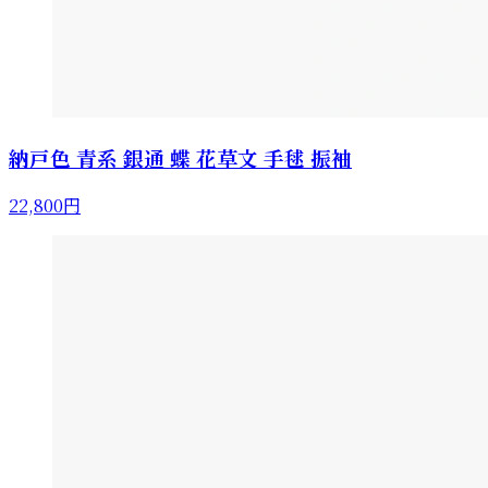
納戸色 青系 銀通 蝶 花草文 手毬 振袖
22,800円