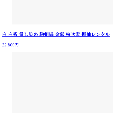
白 白系 暈し染め 駒刺繍 金彩 桜吹雪 振袖レンタル
22,800円