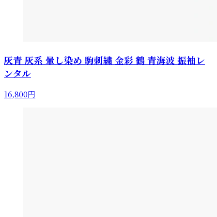
灰青 灰系 暈し染め 駒刺繍 金彩 鶴 青海波 振袖レ
ンタル
16,800円