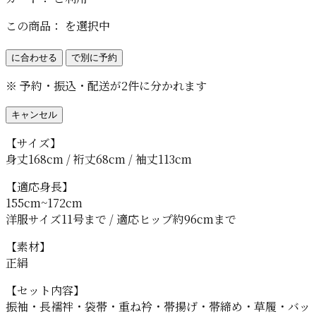
この商品：
を選択中
に合わせる
で別に予約
※ 予約・振込・配送が2件に分かれます
キャンセル
【サイズ】
身丈168cm / 裄丈68cm / 袖丈113cm
【適応身長】
155cm~172cm
洋服サイズ11号まで / 適応ヒップ約96cmまで
【素材】
正絹
【セット内容】
振袖・長襦袢・袋帯・重ね衿・帯揚げ・帯締め・草履・バッ