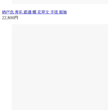
納戸色 青系 銀通 蝶 花草文 手毬 振袖
22,800円