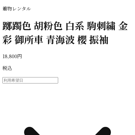
着物レンタル
躑躅色 胡粉色 白系 駒刺繍 金
彩 御所車 青海波 櫻 振袖
18,800円
税込