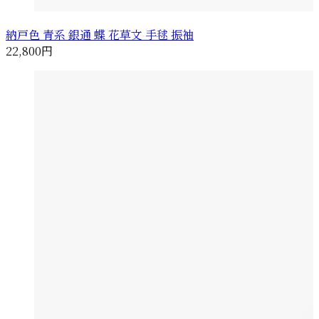
納戸色 青系 銀通 蝶 花草文 手毬 振袖
22,800円