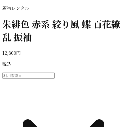
着物レンタル
朱緋色 赤系 絞り風 蝶 百花繚
乱 振袖
12,800円
税込