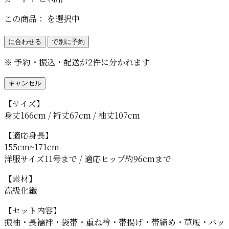
この商品：
を選択中
に合わせる
で別に予約
※ 予約・振込・配送が2件に分かれます
キャンセル
【サイズ】
身丈166cm / 裄丈67cm / 袖丈107cm
【適応身長】
155cm~171cm
洋服サイズ11号まで / 適応ヒップ約96cmまで
【素材】
高級化纖
【セット内容】
振袖・長襦袢・袋帯・重ね衿・帯揚げ・帯締め・草履・バッ