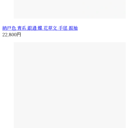
納戸色 青系 銀通 蝶 花草文 手毬 振袖
22,800円