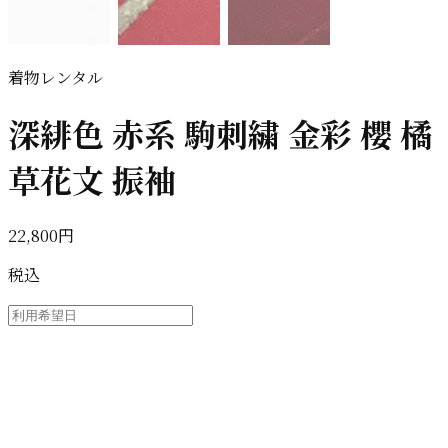
着物レンタル
深緋色 赤系 駒刺繍 金彩 櫻 橘
草花文 振袖
22,800円
税込