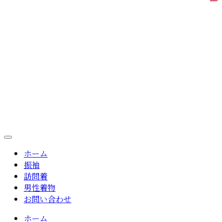
ホーム
振袖
訪問着
男性着物
お問い合わせ
ホーム