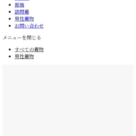
振袖
訪問着
男性着物
お問い合わせ
メニューを閉じる
すべての着物
男性着物