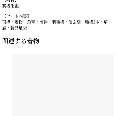
高級化纖
【セット内容】
羽織・着物・角帯・襦袢・羽織紐・信玄袋・腰紐3本・草
履・新品足袋
関連する着物