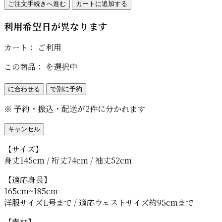
ご注文手続きへ進む
カートに追加する
利用希望日が異なります
カート：
ご利用
この商品：
を選択中
に合わせる
で別に予約
※ 予約・振込・配送が2件に分かれます
キャンセル
【サイズ】
身丈145cm / 裄丈74cm / 袖丈52cm
【適応身長】
165cm~185cm
洋服サイズL号まで / 適応ウェストサイズ約95cmまで
【素材】