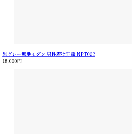
黒グレー無地モダン 男性着物羽織 NPT002
18,000円