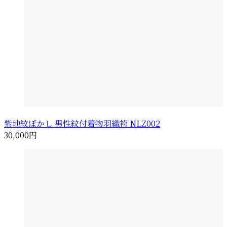
紫地紋ぼかし 男性紋付着物羽織袴 NLZ002
30,000円