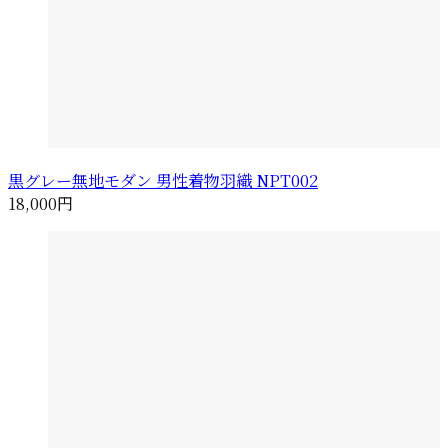
黒グレー無地モダン 男性着物羽織 NPT002
18,000円