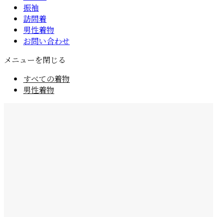
振袖
訪問着
男性着物
お問い合わせ
メニューを閉じる
すべての着物
男性着物