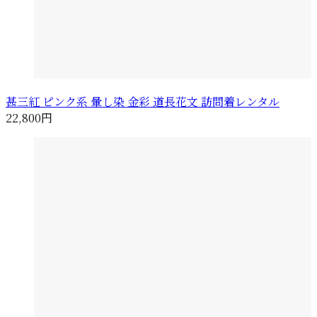
甚三紅 ピンク系 暈し染 金彩 道長花文 訪問着レンタル
22,800円