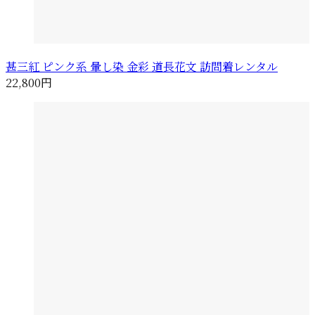
甚三紅 ピンク系 暈し染 金彩 道長花文 訪問着レンタル
22,800円