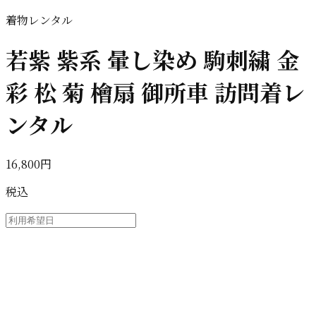
着物レンタル
若紫 紫系 暈し染め 駒刺繍 金
彩 松 菊 檜扇 御所車 訪問着レ
ンタル
16,800円
税込